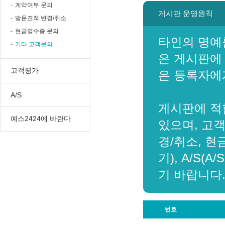
계약여부 문의
게시판 운영원칙
방문견적 변경/취소
현금영수증 문의
타인의 명예
기타 고객문의
은 게시판에
고객평가
은 등록자에
A/S
게시판에 적
예스2424에 바란다
있으며, 고
경/취소, 현
기), A/S
기 바랍니다
번호