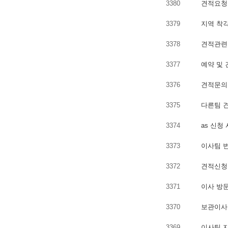
3380
견적요청 
3379
지역 착각
3378
견적관련 
3377
예약 및 
3376
견적문의 
3375
다른팀 견
3374
as 신청 
3373
이사팀 변
3372
견적신청 
3371
이사 방문
3370
보관이사 
3369
이사팀 지