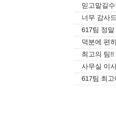
믿고맡길수있는
너무 감사드립
617팀 정말
덕분에 편히
최고의 팀!! [
사무실 이사 
617팀 최고에