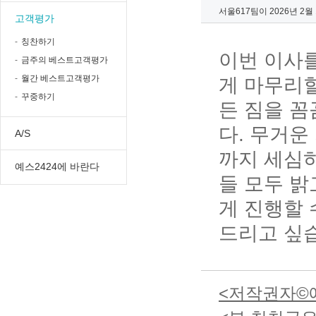
서울617팀이 2026년 2
고객평가
칭찬하기
이번 이사
금주의 베스트고객평가
월간 베스트고객평가
게 마무리할
꾸중하기
든 짐을 
다. 무거운
A/S
까지 세심
예스2424에 바란다
들 모두 밝
게 진행할 
드리고 싶
<저작권자©예