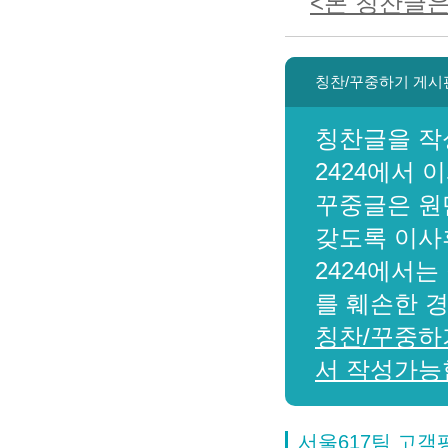
<본 칭찬글은
칭찬/꾸중하기 게시
칭찬글을 작
2424에서 
꾸중글은 원
갖도록 이사
2424에서는
를 훼손한 
칭찬/꾸중하
서 작성가능
서울617팀 고객