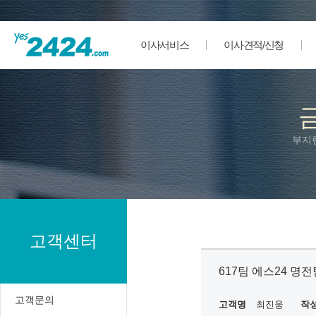
이사서비스
이사견적/신청
부지
고객센터
617팀 에스24 명
고객문의
고객명
최진웅
작