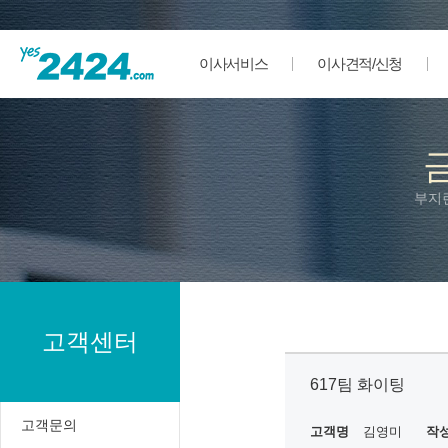
이사서비스
이사견적/신청
부지
고객센터
617팀 화이팅
고객문의
고객명
김영미
작