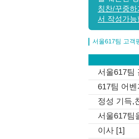
칭찬/꾸중하
서 작성가능
서울617팀 고객
서울617팀 
617팀 어벤져
정성 기득,친
서울617팀을
이사 [1]