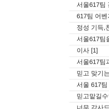
서울617팀 
617팀 어벤져
정성 기득,친
서울617팀을
이사 [1]
서울617팀과
믿고 맞기는 6
서울 617팀
믿고맡길수있는
너무 감사드립