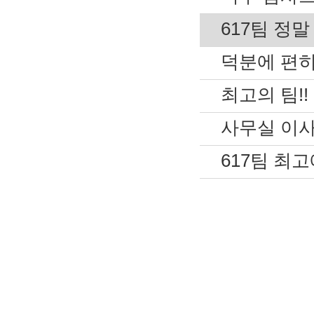
617팀 정말
덕분에 편히
최고의 팀!! [
사무실 이사 
617팀 최고에