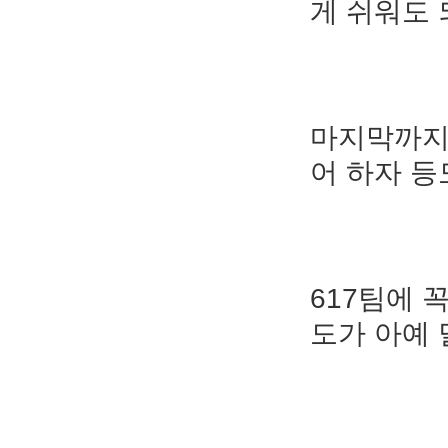
게 쉬워도 
마지막까지
어 하자 등
617팀에 
도가 아예 