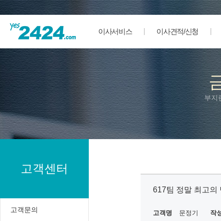
이사서비스
이사견적/신청
부지
고객센터
617팀 정말 최고의 
고객문의
고객명
문정기
작