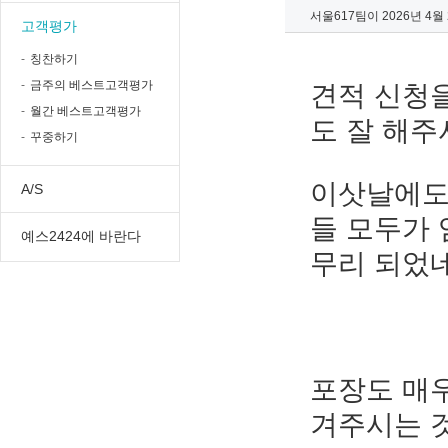
서울617팀이 2026년 4
고객평가
칭찬하기
금주의 베스트고객평가
견적 신청
월간 베스트고객평가
도 잘 해주
꾸중하기
이삿날에도
A/S
들 모두가
예스2424에 바란다
무리 되었네
포장도 매우
겨주시는 