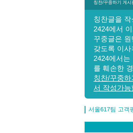
칭찬/꾸중하기 게시
칭찬글을 작
2424에서 
꾸중글은 원
갖도록 이사
2424에서는
를 훼손한 
칭찬/꾸중하
서 작성가능
서울617팀 고객