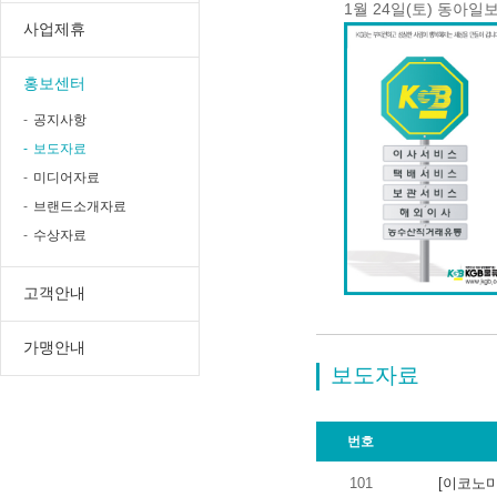
1월 24일(토) 동아
사업제휴
홍보센터
공지사항
보도자료
미디어자료
브랜드소개자료
수상자료
고객안내
가맹안내
보도자료
번호
101
[이코노미