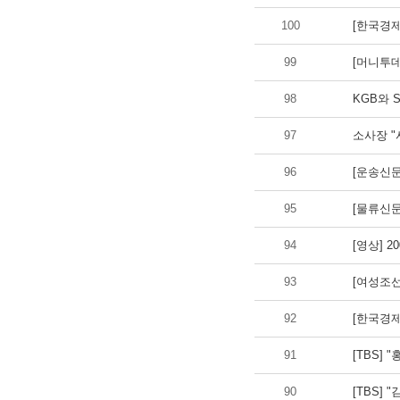
100
[한국경제
99
[머니투데
98
KGB와 
97
소사장 "
96
[운송신문
95
[물류신문
94
[영상] 2
93
[여성조
92
[한국경제
91
[TBS] 
90
[TBS]