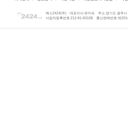
예스2424(주)
대표이사:유미숙
주소:경기도 광주시 
사업자등록번호:212-81-83108
통신판매번호:제2014