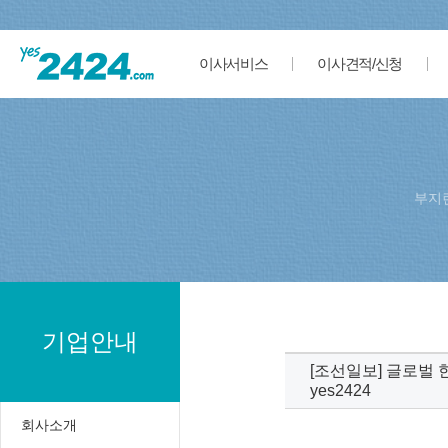
이사서비스
이사견적/신청
부지
기업안내
[조선일보] 글로벌 
yes2424
회사소개