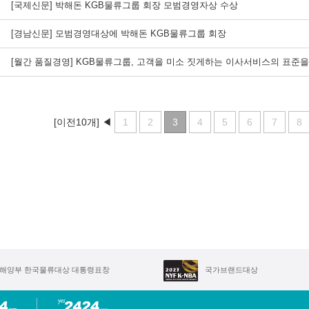
[국제신문] 박해돈 KGB물류그룹 회장 모범경영자상 수상
[경남신문] 모범경영대상에 박해돈 KGB물류그룹 회장
[월간 품질경영] KGB물류그룹, 고객을 미소 짓게하는 이사서비스의 표준
[이전10개]
◀
1
2
3
4
5
6
7
8
해양부 한국물류대상 대통령표창
국가브랜드대상