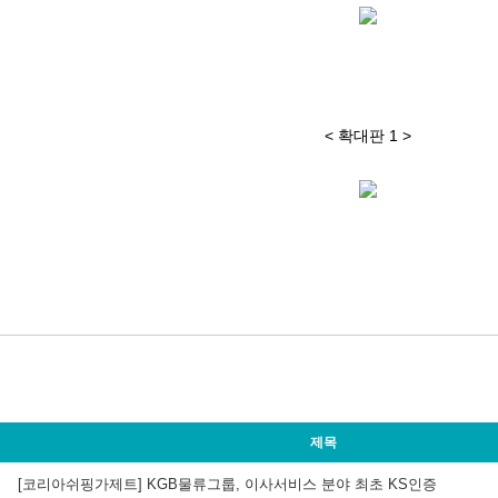
< 확대판 1 >
제목
[코리아쉬핑가제트] KGB물류그룹, 이사서비스 분야 최초 KS인증