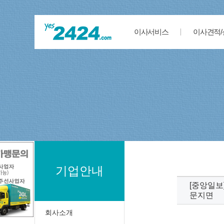
이사서비스
이사견적/
기업안내
[중앙일보
문지면
회사소개