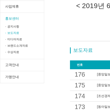
< 2019년
사업제휴
홍보센터
공지사항
보도자료
미디어자료
브랜드소개자료
보도자료
수상자료
고객안내
번호
176
[중앙일보
가맹안내
175
[중앙일보
174
[조선경제
173
[동아일보