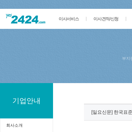
이사서비스
이사견적/신청
부지
기업안내
[일요신문] 한국표
회사소개