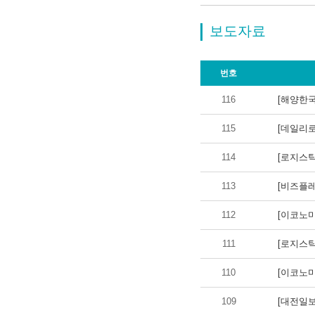
보도자료
번호
116
[해양한국
115
[데일리로
114
[로지스틱
113
[비즈플레
112
[이코노미
111
[로지스틱
110
[이코노미
109
[대전일보